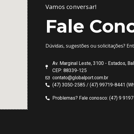
Vamos conversar!
Fale Con
Dúvidas, sugestões ou solicitações? En
Av. Marginal Leste, 3100 - Estados, Ba
CEP: 88339-125
contato@globalport.com.br
(47) 3050-2585 / (47) 99719-8441 (W
Problemas? Fale conosco: (47) 9 919