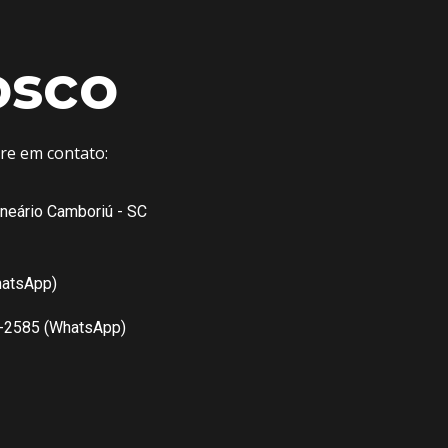
osco
tre em contato:
lneário Camboriú - SC
hatsApp)
7-2585 (WhatsApp)