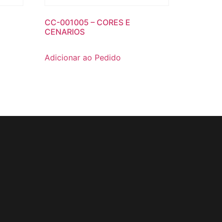
CC-001005 – CORES E
CENARIOS
Adicionar ao Pedido