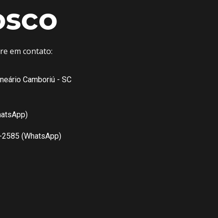
osco
tre em contato:
lneário Camboriú - SC
hatsApp)
7-2585 (WhatsApp)