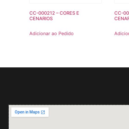
CC-000212 – CORES E
CC-00
CENARIOS
CENAR
Adicionar ao Pedido
Adicio