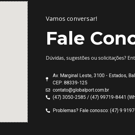
Vamos conversar!
Fale Con
Dúvidas, sugestões ou solicitações? En
Av. Marginal Leste, 3100 - Estados, Ba
CEP: 88339-125
contato@globalport.com.br
(47) 3050-2585 / (47) 99719-8441 (W
Problemas? Fale conosco: (47) 9 919