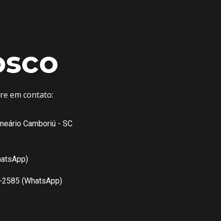
osco
tre em contato:
lneário Camboriú - SC
hatsApp)
7-2585 (WhatsApp)