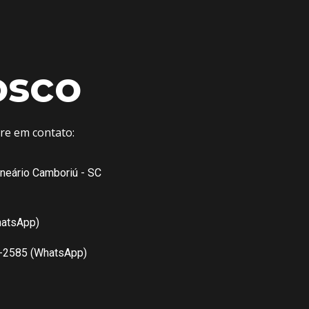
osco
tre em contato:
lneário Camboriú - SC
hatsApp)
7-2585 (WhatsApp)