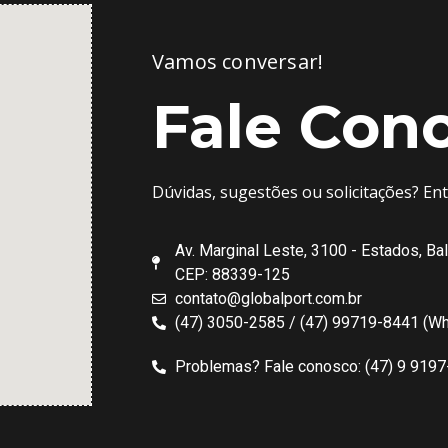
Vamos conversar!
Fale Con
Dúvidas, sugestões ou solicitações? En
Av. Marginal Leste, 3100 - Estados, Ba
CEP: 88339-125
contato@globalport.com.br
(47) 3050-2585 / (47) 99719-8441 (W
Problemas? Fale conosco: (47) 9 919