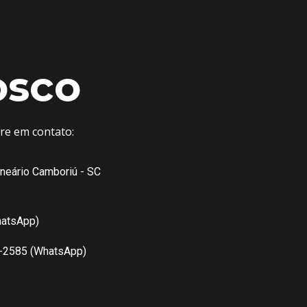
osco
tre em contato:
lneário Camboriú - SC
hatsApp)
7-2585 (WhatsApp)