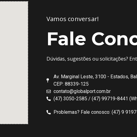
Vamos conversar!
Fale Con
Dúvidas, sugestões ou solicitações? En
Av. Marginal Leste, 3100 - Estados, Ba
CEP: 88339-125
contato@globalport.com.br
(47) 3050-2585 / (47) 99719-8441 (W
Problemas? Fale conosco: (47) 9 919