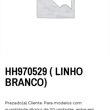
HH970529 ( LINHO
BRANCO)
Prezado(a) Cliente. Para modelos com
quantidade abaixo de 30 unidades, entre em