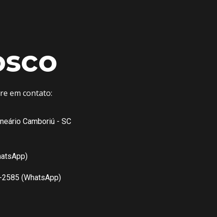
osco
tre em contato:
lneário Camboriú - SC
hatsApp)
7-2585 (WhatsApp)