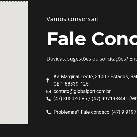
Vamos conversar!
Fale Con
Dúvidas, sugestões ou solicitações? En
Av. Marginal Leste, 3100 - Estados, Ba
CEP: 88339-125
contato@globalport.com.br
(47) 3050-2585 / (47) 99719-8441 (W
Problemas? Fale conosco: (47) 9 919